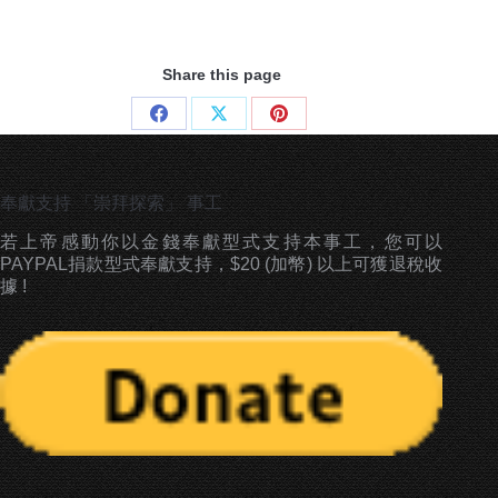
Share this page
Share
Share
Share
on
on
on
Facebook
X
Pinterest
奉獻支持 「崇拜探索」 事工
若上帝感動你以金錢奉獻型式支持本事工，您可以
PAYPAL捐款型式奉獻支持，$20 (加幣) 以上可獲退稅收
據 !