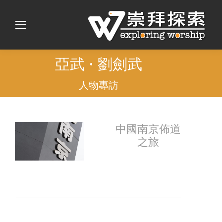
亞武 • 劉劍武
人物專訪
中國南京佈道
之旅