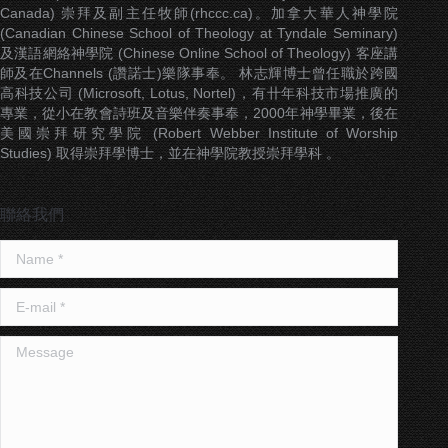
Canada) 崇拜及副主任牧師(rhccc.ca)。加拿大華人神學院
(Canadian Chinese School of Theology at Tyndale Seminary)
及漢語網絡神學院 (Chinese Online School of Theology) 客座講
師及在Channels (讚諾士)樂隊事奉。 林志輝博士曾任職於跨國
高科技公司 (Microsoft, Lotus, Nortel)，有卄年科技市場推廣的
專業，從小在教會詩班及音樂伴奏事奉，2000年神學畢業，後在
美國崇拜研究學院 (Robert Webber Institute of Worship
Studies) 取得崇拜學博士，並在神學院教授崇拜學科 。
聯絡我們
Name *
E-mail *
Message