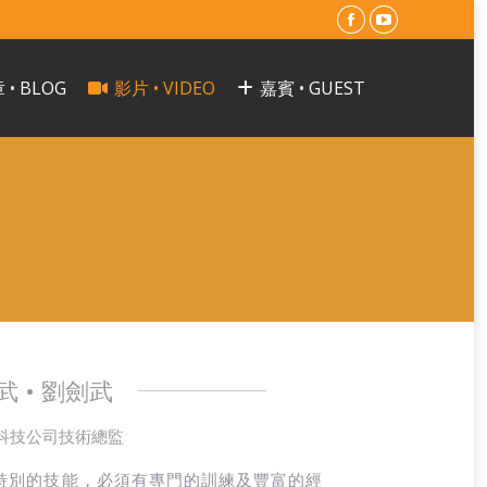
Facebook
YouTube
page
page
 • BLOG
影片 • VIDEO
嘉賓 • GUEST
opens
opens
in
in
new
new
window
window
武 • 劉劍武
科技公司技術總監
l 是一門特別的技能，必須有專門的訓練及豐富的經