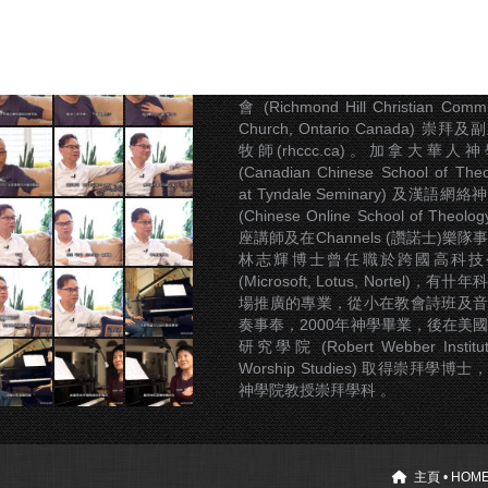
Facebook
X
Pinterest
關於林志輝牧師
林志輝現職恩雨之聲總
(sobem.org)，前加拿大城北華人
會 (Richmond Hill Christian Commu
Church, Ontario Canada) 崇拜
牧師(rhccc.ca)。加拿大華人
(Canadian Chinese School of Theo
at Tyndale Seminary) 及漢語網
(Chinese Online School of Theolo
座講師及在Channels (讚諾士)樂隊
林志輝博士曾任職於跨國高科技
(Microsoft, Lotus, Nortel)，有卄
場推廣的專業，從小在教會詩班及音
奏事奉，2000年神學畢業，後在美
研究學院 (Robert Webber Institut
Worship Studies) 取得崇拜學博士
神學院教授崇拜學科 。
主頁 • HOM