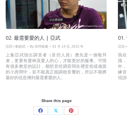
02. 最需要愛的人 | 亞武
01
亞武 • 劉劍武
By
崇拜探索
01 月 14 日, 2015 年
亞武 
上集亞武指出調音者（音控人員）應先是一個敬拜
我
者，更要有愛神及愛人的心，才能更好的服事。可惜
識，
有很多教堂的設計，都把音控調音関在禮堂前或後面
外，
的小房間中，並不能真正能調校音響的，所以不能將
練音
最好的信息傳到最需要愛的人。
現請
Share this page
Share
Share
Share
on
on
on