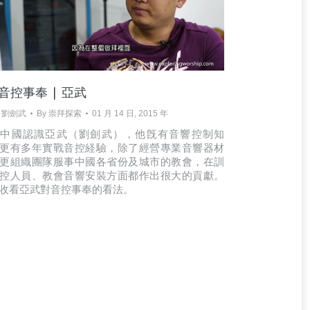
. 音控事奉 | 亞武
• 劉劍武
By
崇拜探索
01 月 14 日, 2015 年
在中國認識亞武（劉劍武），他旣有音響控制知
更有多年實戰音控経驗，除了經營專業音響器材
更組織團隊服事中國各省份及城市的教會，在訓
控人員、教會音響安裝方面都作出很大的貢獻。
收看亞武對音控事奉的看法。