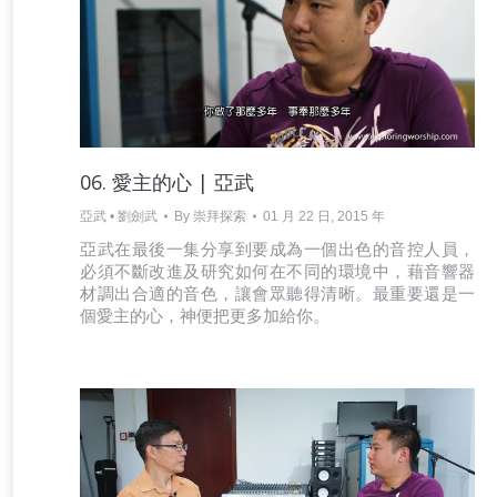
06. 愛主的心 | 亞武
亞武 • 劉劍武
By
崇拜探索
01 月 22 日, 2015 年
亞武在最後一集分享到要成為一個出色的音控人員，
必須不斷改進及研究如何在不同的環境中，藉音響器
材調出合適的音色，讓會眾聽得清晰。最重要還是一
個愛主的心，神便把更多加給你。