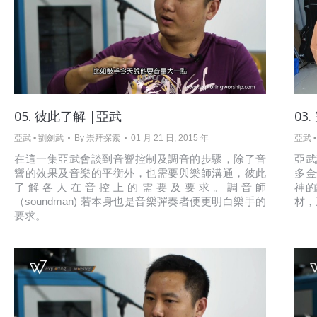
05. 彼此了解 |亞武
03
亞武 • 劉劍武
By
崇拜探索
01 月 21 日, 2015 年
亞武 
在這一集亞武會談到音響控制及調音的步驟，除了音
亞武
響的效果及音樂的平衡外，也需要與樂師溝通，彼此
多金
了解各人在音控上的需要及要求。調音師
神的
（soundman) 若本身也是音樂彈奏者便更明白樂手的
材，
要求。