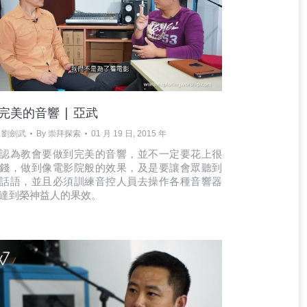
. 完美的音響 | 亞武
• 劉劍武
By
崇拜探索
01 月 19 日, 2015 年
認為教會要做到完美的音響，並不一定要花上很
錢，做到像電影院般的效果，及是要讓會眾聽到
話語，並且必須訓練音控人員去操作各種音響器
達到榮神益人的果效。