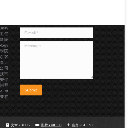
聯絡我們
幹事
Name *
基督教
nity
E-mail *
及副主任
神學院
Message
logy
絡神學院
gy) 客
事奉。
公司
年科技市
樂伴
國崇拜
Submit
e of
，並在
E
文章 • BLOG
影片 • VIDEO
嘉賓 • GUEST