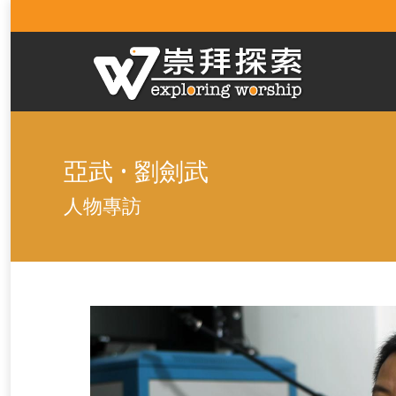
亞武 • 劉劍武
人物專訪