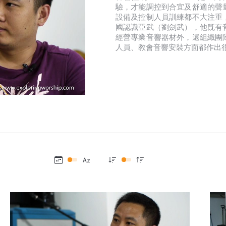
驗，才能調控到合宜及舒適的聲
設備及控制人員訓練都不大注重
國認識亞武（劉劍武），他旣有
經營專業音響器材外，還組織團
人員、教會音響安裝方面都作出