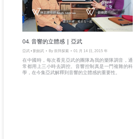
04. 音響的立體感 | 亞武
亞武 • 劉劍武
By
崇拜探索
01 月 14 日, 2015 年
在中國時，每次看見亞武的團隊為我的樂隊調音，通
常都用上三小時去調控。音響控制真是一門複雜的科
學，在今集亞武解釋到音響的立體感的重要性。