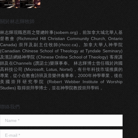
關於林志輝牧師
林志輝現職恩雨之聲總幹事(sobem.org)，前加拿大城北華人基
督教會 (Richmond Hill Christian Community Church, Ontario
Canada) 崇拜及副主任牧師(rhccc.ca)。加拿大華人神學院
(Canadian Chinese School of Theology at Tyndale Seminary)
及漢語網絡神學院 (Chinese Online School of Theology) 客座講
師及在Channels (讚諾士)樂隊事奉。 林志輝博士曾任職於跨國
高科技公司 (Microsoft, Lotus, Nortel)，有卄年科技市場推廣的
專業，從小在教會詩班及音樂伴奏事奉，2000年神學畢業，後在
美國崇拜研究學院 (Robert Webber Institute of Worship
Studies) 取得崇拜學博士，並在神學院教授崇拜學科 。
聯絡我們
Name *
E-mail *