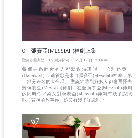
01. 彌賽亞(MESSIAH)神劇上集
聖誕歌曲典故
By
崇拜探索
12 月 17 日, 2014 年
每個去過教會的人都聽過詩班唱 「哈利路亞」
(Hallelujah) ，這首歌是來自彌賽亞(Messiah)神劇，第
二部分著名的大合唱。 聖誕節將到好多人都會選擇去
聽彌賽亞(Messiah)神劇，在聽彌賽亞(Messiah)神劇
的同時你／妳又對彌賽亞(Messiah)神劇有幾多認識
呢？背後的故事你／妳又有幾多認識呢？