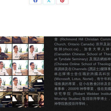
Share
Share
Share
on
on
on
Facebook
X
Pinterest
關於林志輝牧師
林志輝現職恩雨之聲總
(sobem.org)，前加拿大城北華人
會 (Richmond Hill Christian Commu
Church, Ontario Canada) 崇拜
牧師(rhccc.ca)。加拿大華人
(Canadian Chinese School of Theo
at Tyndale Seminary) 及漢語網
(Chinese Online School of Theolo
座講師及在Channels (讚諾士)樂隊
林志輝博士曾任職於跨國高科技
(Microsoft, Lotus, Nortel)，有卄
場推廣的專業，從小在教會詩班及音
奏事奉，2000年神學畢業，後在美
研究學院 (Robert Webber Institut
Worship Studies) 取得崇拜學博士
神學院教授崇拜學科 。