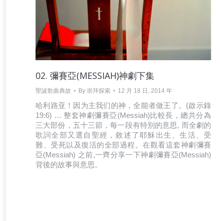
02. 彌賽亞(MESSIAH)神劇下集
聖誕歌曲典故
By
崇拜探索
12 月 18 日, 2014 年
哈利路亚！因为主我们的神，全能者做王了。(啟示錄
19:6) … 整套神劇彌賽亞(Messiah)比較長，總共分為
三大部份，五十三節，每一段有特別的意思, 而全劇的
歌詞全部又選自聖經，敘述了耶穌出生、生活、受
難、受死以及復活的全部過程。在觀看這套神劇彌賽
亞(Messiah) 之前,一齊分享一下神劇彌賽亞(Messiah)
背後的故事與意思。