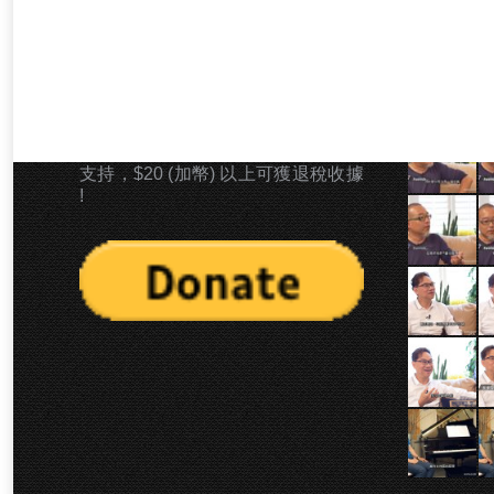
奉獻支持 「崇拜探索」 事工
最新影片
若上帝感動你以金錢奉獻型式支持本
事工，您可以PAYPAL捐款型式奉獻
支持，$20 (加幣) 以上可獲退稅收據
!