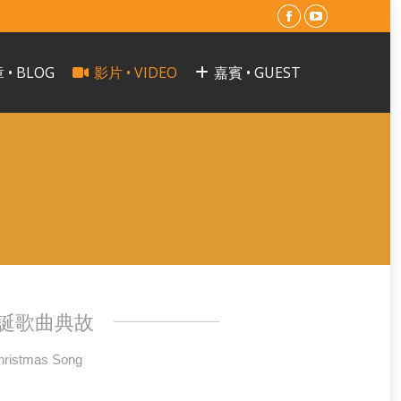
Facebook
YouTube
page
page
 • BLOG
影片 • VIDEO
嘉賓 • GUEST
opens
opens
in
in
new
new
window
window
誕歌曲典故
hristmas Song