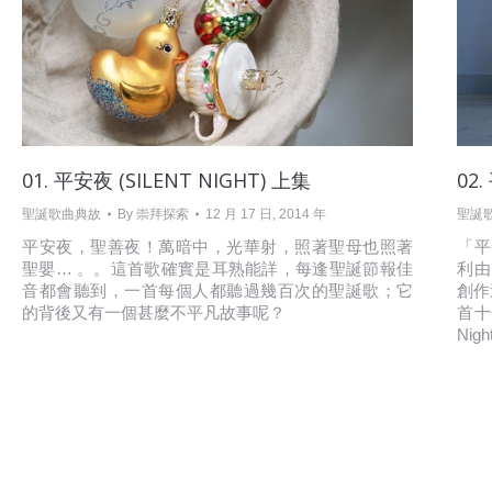
01. 平安夜 (SILENT NIGHT) 上集
02.
聖誕歌曲典故
By
崇拜探索
12 月 17 日, 2014 年
聖誕
平安夜，聖善夜！萬暗中，光華射，照著聖母也照著
「平安
聖嬰… 。。這首歌確實是耳熟能詳，每逢聖誕節報佳
利由J
音都會聽到，一首每個人都聽過幾百次的聖誕歌；它
創作
的背後又有一個甚麼不平凡故事呢？
首十
Nig