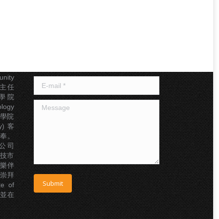
聯絡我們
幹事
Name *
基督教
nity
E-mail *
及副主任
神學院
Message
logy
絡神學院
gy) 客
事奉。
公司
年科技市
樂伴
國崇拜
Submit
e of
，並在