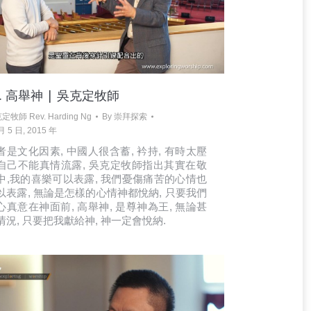
3. 高舉神 | 吳克定牧師
定牧師 Rev. Harding Ng
By
崇拜探索
月 5 日, 2015 年
者是文化因素, 中國人很含蓄, 衿持, 有時太壓
自己不能真情流露, 吳克定牧師指出其實在敬
中,我的喜樂可以表露, 我們憂傷痛苦的心情也
以表露, 無論是怎樣的心情神都悅納, 只要我們
心真意在神面前, 高舉神, 是尊神為王, 無論甚
情況, 只要把我獻給神, 神一定會悅納.