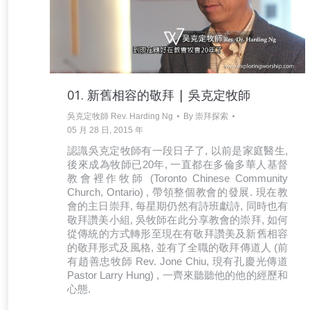
01. 新舊相容的敬拜 | 吳克定牧師
吳克定牧師 Rev. Harding Ng
By
崇拜探索
05 月 28 日, 2015 年
認識吳克定牧師有一段日子了, 以前是家庭醫生,
後來成為牧師已20年, 一直都在多倫多華人基督
教會裡作牧師 (Toronto Chinese Community
Church, Ontario) , 帶領整個教會的發展. 現在教
會的主日崇拜, 每星期仍然有詩班獻詩, 同時也有
敬拜讚美小組, 吳牧師在此分享教會的崇拜, 如何
從傳統的方式轉形至現在有敬拜讚美及新舊相容
的敬拜形式及風格, 並有了全職的敬拜傳道人 (前
有趙善忠牧師 Rev. Jone Chiu, 現有孔慶光傳道
Pastor Larry Hung) , 一齊來聽聽他的他的經歷和
心態.