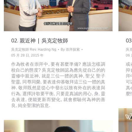
02. 親近神 | 吳克定牧師
0
吳克定牧師 Rev. Harding Ng
By
崇拜探索
吳克
05 月 28 日, 2015 年
06 
作為牧者在崇拜中, 要有甚麼準備? 應該怎樣調
或
校自己的態度? 吳克定牧師認為應先從自己的的
抑
靈修中親近神, 就是三位一體的真神, 聖父 聖子
拜
聖靈, 同尊同榮, 要表達仰慕敬拜這三位一體的真
可
神. 敬拜既然是從心中發出以致有外在的表達與
真
行為, 選擇詩歌要平衡, 只要是真誠的用心, 身, 靈
麼
去表達, 便能更新而變化, 就會察驗何為神的善
良, 純全聖潔的旨意.