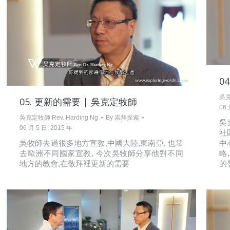
0
吳克
05. 更新的需要 | 吳克定牧師
06 
吳克定牧師 Rev. Harding Ng
By
崇拜探索
吳
06 月 5 日, 2015 年
社
吳牧師去過很多地方宣教,中國大陸,東南亞, 也常
中
去歐洲不同國家宣教, 今次吳牧師分享他對不同
略,
地方的教會,在敬拜裡更新的需要
的