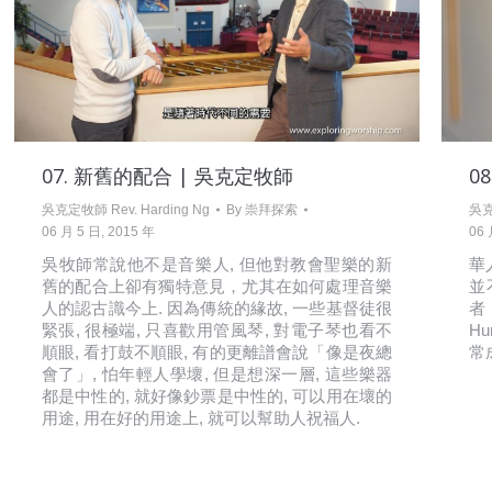
07. 新舊的配合 | 吳克定牧師
0
吳克定牧師 Rev. Harding Ng
By
崇拜探索
吳克
06 月 5 日, 2015 年
06 
吳牧師常說他不是音樂人, 但他對教會聖樂的新
華
舊的配合上卻有獨特意見，尤其在如何處理音樂
並
人的認古識今上. 因為傳統的緣故, 一些基督徒很
者 
緊張, 很極端, 只喜歡用管風琴, 對電子琴也看不
H
順眼, 看打鼓不順眼, 有的更離譜會說「像是夜總
常
會了」, 怕年輕人學壞, 但是想深一層, 這些樂器
都是中性的, 就好像鈔票是中性的, 可以用在壞的
用途, 用在好的用途上, 就可以幫助人祝福人.