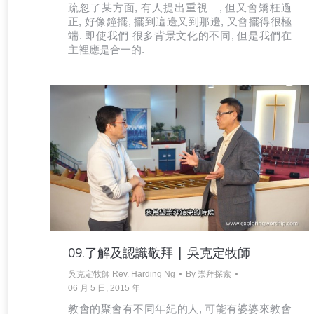
疏忽了某方面, 有人提出重視 , 但又會矯枉過
正, 好像鐘擺, 擺到這邊又到那邊, 又會擺得很極
端. 即使我們 很多背景文化的不同, 但是我們在
主裡應是合一的.
09.了解及認識敬拜 | 吳克定牧師
吳克定牧師 Rev. Harding Ng
By
崇拜探索
06 月 5 日, 2015 年
教會的聚會有不同年紀的人, 可能有婆婆來教會