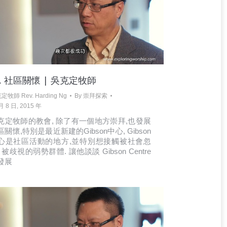
4. 社區關懷 | 吳克定牧師
定牧師 Rev. Harding Ng
By
崇拜探索
月 8 日, 2015 年
克定牧師的教會, 除了有一個地方崇拜,也發展
區關懷,特別是最近新建的Gibson中心, Gibson
心是社區活動的地方,並特別想接觸被社會忽
 被歧視的弱勢群體. 讓他談談 Gibson Centre
發展