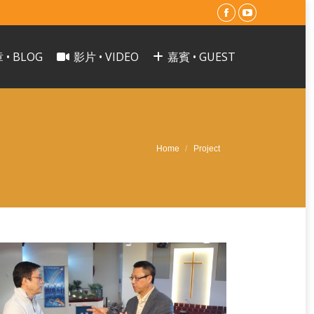
Facebook
YouTube
page
page
 • BLOG
影片 • VIDEO
嘉賓 • GUEST
opens
opens
in
in
new
new
window
window
You are here:
Home
Project