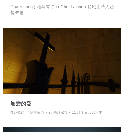
Cover song ( 唯獨有祢 in Christ alone ) @城北華人基
督教會
無盡的愛
敬拜歌曲
,
音樂與藝術
By
崇拜探索
11 月 3 日, 2014 年