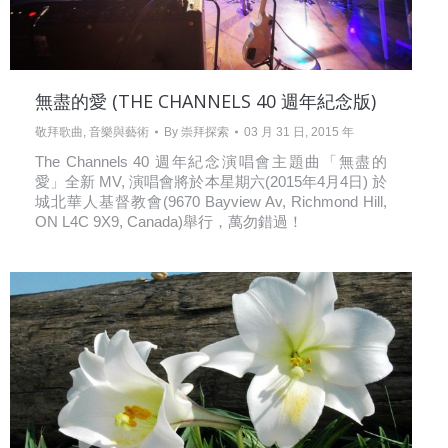
無盡的愛 (THE CHANNELS 40 週年紀念版)
敬拜歌曲
,
音樂與藝術
By
崇拜探索
03 月 31 日, 2015 年
The Channels 40 週年紀念演唱會主題曲「無盡的
愛」全新 MV, 演唱會將於本星期六(2015年4月4日) 於
城北華人基督教會(9670 Bayview Av, Richmond Hill,
ON L4C 9X9, Canada)舉行，萬勿錯過！