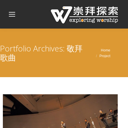
Portfolio Archives:
敬拜
You are here:
Home
歌曲
Project