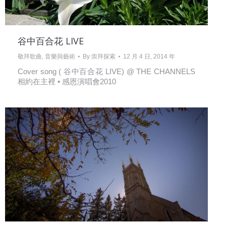
谷中百合花 LIVE
敬拜歌曲
,
音樂與藝術
By
崇拜探索
12 月 4 日, 2014 年
Cover song ( 谷中百合花 LIVE) @ THE CHANNELS
相約在主裡 • 感恩演唱會2010