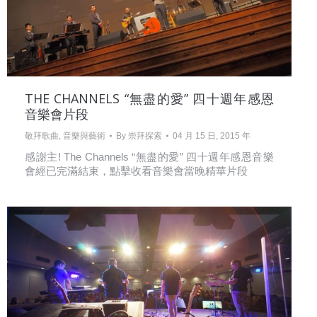
THE CHANNELS “無盡的愛” 四十週年感恩
音樂會片段
敬拜歌曲
,
音樂與藝術
By
崇拜探索
04 月 15 日, 2015 年
感謝主! The Channels “無盡的愛” 四十週年感恩音樂
會經已完滿結束，點擊收看音樂會當晚精華片段