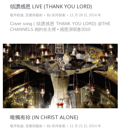
頌讚感恩 LIVE (THANK YOU LORD)
敬拜歌曲
,
音樂與藝術
By
崇拜探索
11 月 28 日, 2014 年
Cover song ( 頌讚感恩 THANK YOU LORD) @THE
CHANNELS 相約在主裡 • 感恩演唱會2010
唯獨有祢 (IN CHRIST ALONE)
敬拜歌曲
,
音樂與藝術
By
崇拜探索
11 月 21 日, 2014 年