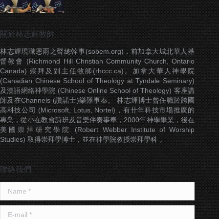
關於林志輝牧師
林志輝現職恩雨之聲總幹事(sobem.org)，前加拿大城北華人基
督教會 (Richmond Hill Christian Community Church, Ontario
Canada) 崇拜及副主任牧師(rhccc.ca)。加拿大華人神學院
(Canadian Chinese School of Theology at Tyndale Seminary)
及漢語網絡神學院 (Chinese Online School of Theology) 客座講
師及在Channels (讚諾士)樂隊事奉。 林志輝博士曾任職於跨國
高科技公司 (Microsoft, Lotus, Nortel)，有卄年科技市場推廣的
專業，從小在教會詩班及音樂伴奏事奉，2000年神學畢業，後在
美國崇拜研究學院 (Robert Webber Institute of Worship
Studies) 取得崇拜學博士，並在神學院教授崇拜學科 。
聯絡我們
Name *
E-mail *