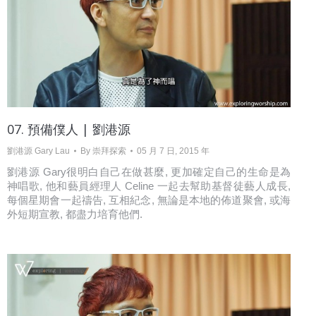
07. 預備僕人 | 劉港源
劉港源 Gary Lau
By
崇拜探索
05 月 7 日, 2015 年
劉港源 Gary很明白自己在做甚麼, 更加確定自己的生命是為
神唱歌, 他和藝員經理人 Celine 一起去幫助基督徒藝人成長,
每個星期會一起禱告, 互相紀念, 無論是本地的佈道聚會, 或海
外短期宣教, 都盡力培育他們.