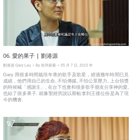
06. 愛的果子 | 劉港源
劉港源 Gary Lau
By
崇拜探索
05 月 7 日, 2015 年
Gary 用很多時間栽培年青的歌手及歌星，經過幾年時間巳見
成績，他們用自己的生命, 不怕傳媒, 不怕公眾壓力, 上台領獎
的時候喊「感謝主」, 在台下也會和很多歌手朋友分享神的愛,
也結了很多果子. 就像聖經所說以斯帖拿到王後位份是為了現
今的機會.