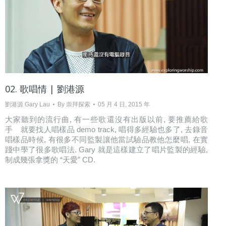
02. 歌唱情 | 劉港源
劉港源 Gary Lau
By
崇拜探索
05 月 4 日, 2015 年
大家聽到的流行曲, 有一些歌還沒有出版以前, 要推薦給歌
手 就要找人唱樣品 demo track, 唱得多經驗也多了, 去錄音
唱樣品時候, 有很多不同監製讓他當試驗品教他怎麼唱, 在實
踐中學了很多歌唱法. Gary 就是這樣建立了唱片監製的經驗,
制成幾張拿獎的 “天愛” CD.