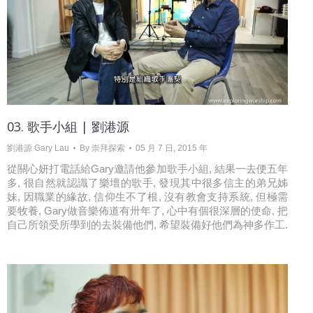
03. 歌手小組 | 劉港源
劉港源 Gary Lau
By
崇拜探索
05 月 7 日, 2015 年
從關心妍打電話給Gary邀請他參加歌手小組, 結果一去便五年
多, 很自然就認識了樂壇的歌手, 發現其中很多信主的弟兄姊
妹, 因職業的緣故, 信仰生不了根, 沒有教會支持系統, 但極需
要牧養, Gary做音樂佈道有卅年了, 心中有個很深層的使命, 把
自己所領受所學到的去裝備他們, 希望裝備好他們為神多作工.