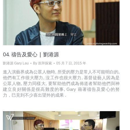
04. 禱告及愛心 | 劉港源
劉港源 Gary Lau
By
崇拜探索
05 月 7 日, 2015 年
進入演藝界成為公眾人物時, 所受的壓力是常人不可能明白的,
他們有工作很大壓力, 沒工作也很大壓力, 基督徒藝人因為是
公眾人物, 壓力同樣大, 要幫助他們成為佈道者幫助他們與神
建立良好關係是很高難度的事, Gary 藉著禱告及愛心的努
力，巳見到不少喜出望外的成果 .