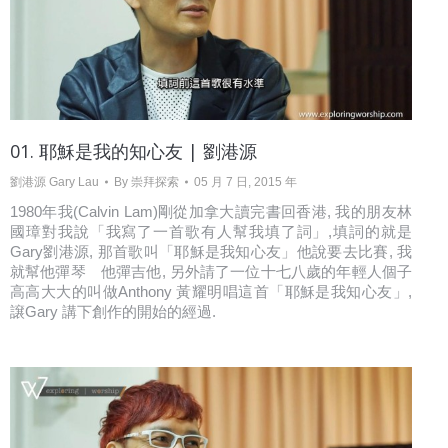
01. 耶穌是我的知心友 | 劉港源
劉港源 Gary Lau
By
崇拜探索
05 月 7 日, 2015 年
1980年我(Calvin Lam)剛從加拿大讀完書回香港, 我的朋友林
國璋對我說「我寫了一首歌有人幫我填了詞」,填詞的就是
Gary劉港源, 那首歌叫「耶穌是我知心友」他說要去比賽, 我
就幫他彈琴 他彈吉他, 另外請了一位十七八歲的年輕人個子
高高大大的叫做Anthony 黃耀明唱這首「耶穌是我知心友」,
譲Gary 講下創作的開始的經過.