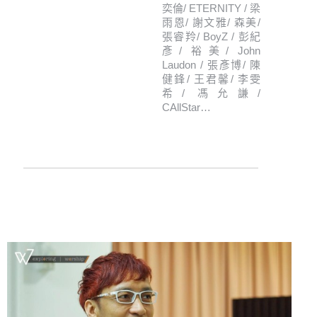
奕倫/ ETERNITY / 梁
雨恩/ 謝文雅/ 森美/
張睿羚/ BoyZ / 彭紀
彥/ 裕美/ John
Laudon / 張彥博/ 陳
健鋒/ 王君馨/ 李雯
希/ 馮允謙/
CAllStar…