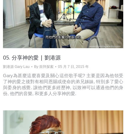
05. 分享神的愛 | 劉港源
劉港源 Gary Lau
By
崇拜探索
05 月 7 日, 2015 年
Gary為甚麼這麼喜愛及關心這些歌手呢? 主要是因為他領受
了神的愛之後對有相同恩賜或使命的弟兄姊妹, 特別多了愛心
與委身的感覺. 譲他們更多經歷神, 以致神可以通過他們的身
份, 他們的音樂, 和更多人分享神的愛.