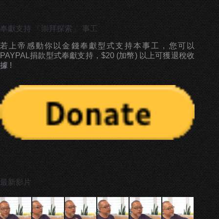
on
on
on
Facebook
X
Pinterest
奉獻支持 「崇拜探索」 事工
若上帝感動你以金錢奉獻型式支持本事工，您可以
PAYPAL捐款型式奉獻支持，$20 (加幣) 以上可獲退稅收
據 !
最新影片