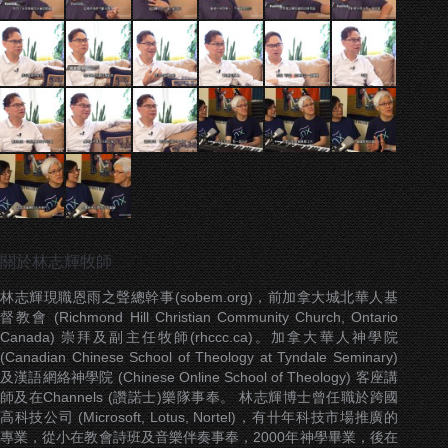
關於林志輝牧師
林志輝現職恩雨之聲總幹事(sobem.org)，前加拿大城北華人基
督教會 (Richmond Hill Christian Community Church, Ontario
Canada) 崇拜及副主任牧師(rhccc.ca)。加拿大華人神學院
(Canadian Chinese School of Theology at Tyndale Seminary)
及漢語網絡神學院 (Chinese Online School of Theology) 客座講
師及在Channels (讚諾士)樂隊事奉。 林志輝博士曾任職於跨國
高科技公司 (Microsoft, Lotus, Nortel)，有卄年科技市場推廣的
專業，從小在教會詩班及音樂伴奏事奉，2000年神學畢業，後在