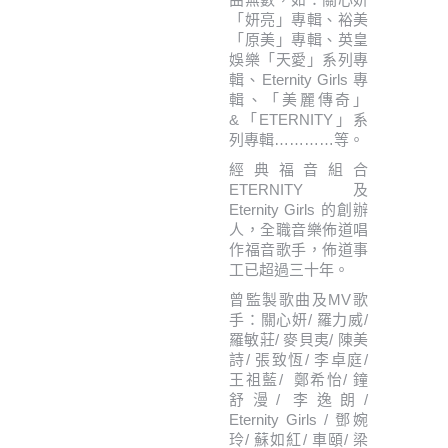
「妍亮」專輯、裕美
「原美」專輯、英皇
娛樂「天愛」系列專
輯、Eternity Girls 專
輯、「
美麗傳奇」
&「ETERNITY」系
列專輯…………等。
經典福音組合
ETERNITY 及
Eternity Girls 的創辦
人，全職音樂佈道唱
作福音歌手，佈道事
工已超過三十年。
曾監製歌曲及MV歌
手：關心妍/ 羅力威/
羅敏莊/ 麥貝夷/ 陳美
詩/ 張致恆/ 李卓庭/
王祖藍/
鄭希怡/ 鐘
舒漫/ 李逸朗/
Eternity Girls / 鄧婉
玲/ 蘇如紅/ 車頤/ 梁