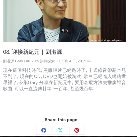
08. 迎接新紀元 | 劉港源
劉港源 Gary Lau
By
崇拜探索
05 月 4 日, 2015 年
現在這個科技時代, 黑膠唱片已經過時了, 卡式錄音帶基本見
不到了, 現在的CD, DVD也開始被淘汰, 歌曲已經進入網絡世
界裡了,今集Gary 分享在新紀元中, 要用甚麼方法去推廣福音
歌曲, 可以一直流傳廿年, 一百年, 甚至幾百年.
Share this page
Share
Share
Share