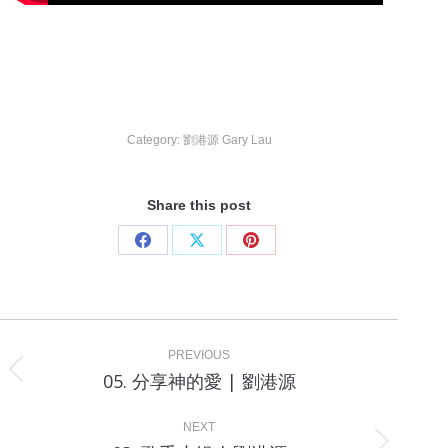
Category:
劉港源 Gary Lau
Share this post
Share
Share
Share
on
on
on
Facebook
X
Pinterest
Project
navigation
PREVIOUS
Previous
05. 分享神的愛 | 劉港源
project:
NEXT