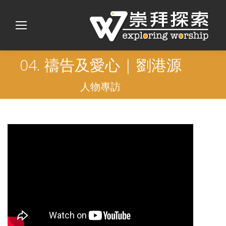
04. 禱告及愛心 | 劉港源
人物專訪