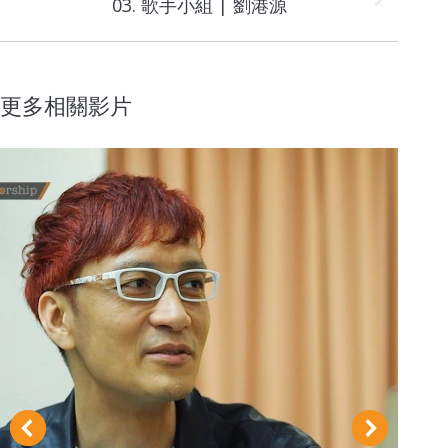
Next
03. 歌手小組 | 劉港源
project:
更多相關影片