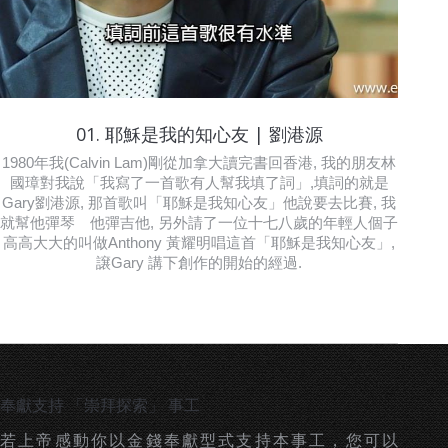
01. 耶穌是我的知心友 | 劉港源
1980年我(Calvin Lam)剛從加拿大讀完書回香港, 我的朋友林
國璋對我說「我寫了一首歌有人幫我填了詞」,填詞的就是
Gary劉港源, 那首歌叫「耶穌是我知心友」他說要去比賽, 我
就幫他彈琴 他彈吉他, 另外請了一位十七八歲的年輕人個子
高高大大的叫做Anthony 黃耀明唱這首「耶穌是我知心友」,
譲Gary 講下創作的開始的經過.
奉獻支持 「崇拜探索」 事工
若上帝感動你以金錢奉獻型式支持本事工，您可以