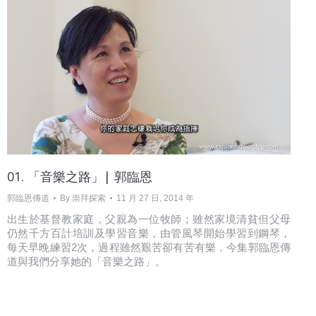
01. 「音樂之路」| 郭臨恩
郭臨恩傳道
By
崇拜探索
11 月 27 日, 2014 年
出生於基督教家庭，父親為一位牧師；雖然家境清貧但父母
仍然千方百計培訓及學習音樂，由管風琴開始學習到鋼琴，
每天早晚練習2次，過程雖然艱苦卻有苦有樂，今集郭臨恩傳
道與我們分享她的「音樂之路」。