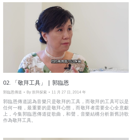
02. 「敬拜工具」 | 郭臨恩
郭臨恩傳道
By
崇拜探索
11 月 27 日, 2014 年
郭臨恩傳道認為音樂只是敬拜的工具，而敬拜的工具可以是
任何一種，最重要的是敬拜心態，而敬拜者需要全心全意獻
上，今集郭臨恩傳道從歌曲，和聲，音樂結構分析新舊詩歌
作為敬拜工具。