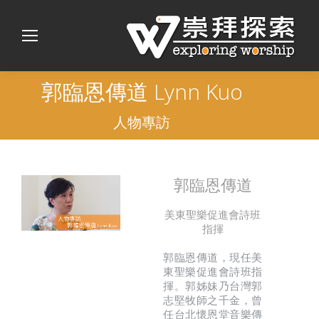
郭臨恩傳道 Lynn Kuo
人物專訪
郭臨恩傳道
美東聖樂促進會詩班
指揮
郭臨恩傳道，現任美
東聖樂促進會詩班指
揮。郭姊妹乃台灣郭
志堅牧師之千金，曾
任台北懷恩堂音樂傳