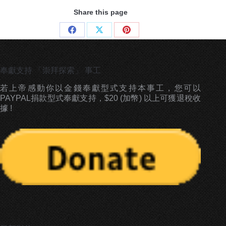
Share this page
Share
Share
Share
on
on
on
Facebook
X
Pinterest
奉獻支持 「崇拜探索」 事工
若上帝感動你以金錢奉獻型式支持本事工，您可以
PAYPAL捐款型式奉獻支持，$20 (加幣) 以上可獲退稅收
據 !