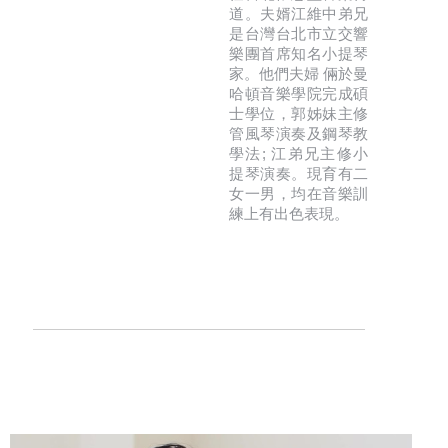
道。夫婿江維中弟兄
是台灣台北市立交響
樂團首席知名小提琴
家。他們夫婦 倆於曼
哈頓音樂學院完成碩
士學位，郭姊妹主修
管風琴演奏及鋼琴教
學法; 江弟兄主修小
提琴演奏。現育有二
女一男，均在音樂訓
練上有出色表現。