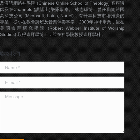
及漢語網絡神學院 (Chinese Online School of Theology) 客座講
師及在Channels (讚諾士)樂隊事奉。 林志輝博士曾任職於跨國
高科技公司 (Microsoft, Lotus, Nortel)，有卄年科技市場推廣的
專業，從小在教會詩班及音樂伴奏事奉，2000年神學畢業，後在
美國崇拜研究學院 (Robert Webber Institute of Worship
Studies) 取得崇拜學博士，並在神學院教授崇拜學科 。
聯絡我們
Name *
E-mail *
Message