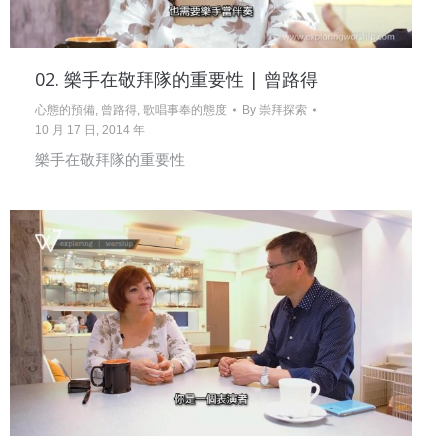
02. 樂手在敬拜隊的重要性 | 曾路得
心態的預備
,
曾路得
,
歌唱事奉的態度
By
崇拜探索
10 月 17 日, 2014 年
樂手在敬拜隊的重要性