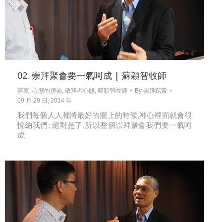
02. 崇拜聚會要一氣呵成 | 蘇穎智牧師
嘉賓
,
心態的預備
,
敬拜者心態
,
蘇穎智牧師
By
崇拜探索
09 月 29 日, 2014 年
我們每個⼈人都將最好的擺上的時候,神心裡⾯就會很
悅納我們; 絕對是了,所以整個崇拜聚會我們要⼀氣呵
成