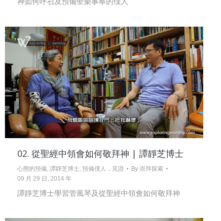
神如何呼召及預備聖樂事奉的僕⼈
02. 從聖經中領會如何敬拜神 | 譚靜芝博士
心態的預備
,
譚靜芝博士
,
預備僕人，見證
By
崇拜探索
09 月 29 日, 2014 年
譚靜芝博⼠學習管風琴及從聖經中領會如何敬拜神