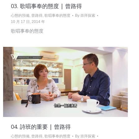
03. 歌唱事奉的態度 | 曾路得
心態的預備
,
曾路得
,
歌唱事奉的態度
By
崇拜探索
10 月 17 日, 2014 年
歌唱事奉的態度
04. 詩班的重要 | 曾路得
心態的預備
,
曾路得
,
歌唱事奉的態度
By
崇拜探索