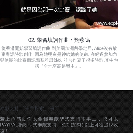
02. 學習填詞作曲 • 甄燕鳴
從香港開始學習填詞作曲,到美國加洲留學定居, Alice沒有放
棄粵語詩歌創作, 因為她明白是神給她的使命, 亦經過參加角
聲使團的比賽而認識黎雅思姊妺,並合作寫了很多詩歌,其中包
括『全地至高是我主』。
奉獻支持 「崇拜探索」 事工
若上帝感動你以金錢奉獻型式支持本事工，您可以
PAYPAL捐款型式奉獻支持，$20 (加幣) 以上可獲退稅收
據 !