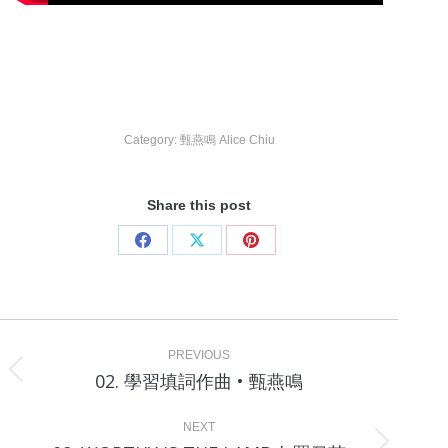
Category:
甄燕鳴 Alice Chiu
Share this post
Share
Share
Share
on
on
on
Facebook
X
Pinterest
Project
navigation
PREVIOUS
Previous
02. 學習填詞作曲 • 甄燕鳴
project:
NEXT