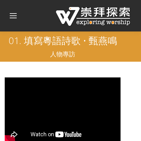
01. 填寫粵語詩歌 • 甄燕鳴
人物專訪