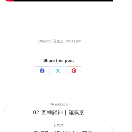
Category:
羅佩芝 Doris Law
Share this post
Share
Share
Share
on
on
on
Facebook
X
Pinterest
Project
navigation
PREVIOUS
Previous
02. 回轉歸神 | 羅佩芝
project:
NEXT