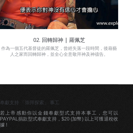
02. 回轉歸神 | 羅佩芝
作為一個五代基督徒的羅佩芝，曾經失落一段時間，後藉藝
人之家而回轉歸神，並全心全意敬拜神及神禱告。
奉獻支持 「崇拜探索」 事工
若上帝感動你以金錢奉獻型式支持本事工，您可以
PAYPAL捐款型式奉獻支持，$20 (加幣) 以上可獲退稅收
據 !