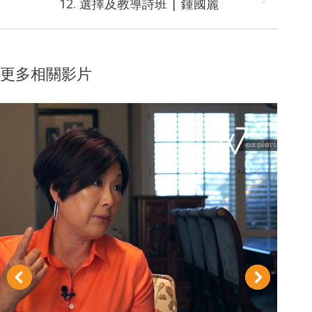
Next
12. 選擇及教導詩班 | 鍾國麗
project:
更多相關影片