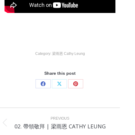
Category:
梁雨恩 Cathy Leung
Share this post
Share
Share
Share
on
on
on
Facebook
X
Pinterest
Project
navigation
PREVIOUS
Previous
02. 帶領敬拜 | 梁雨恩 CATHY LEUNG
project: