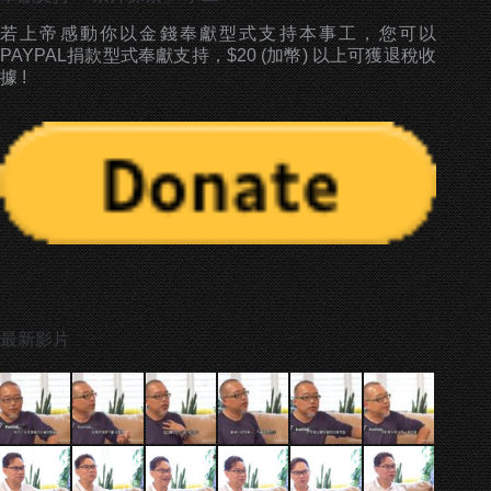
若上帝感動你以金錢奉獻型式支持本事工，您可以
PAYPAL捐款型式奉獻支持，$20 (加幣) 以上可獲退稅收
據 !
最新影片