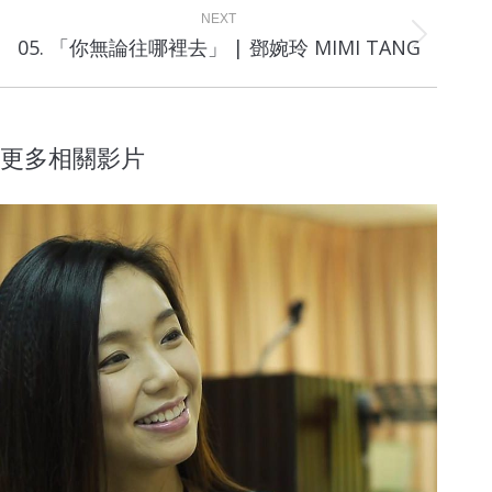
NEXT
Next
05. 「你無論往哪裡去」 | 鄧婉玲 MIMI TANG
project:
更多相關影片