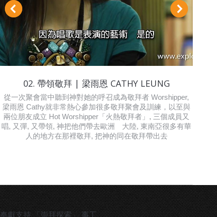
02. 帶領敬拜 | 梁雨恩 CATHY LEUNG
從一次聚會當中聽到神對她的呼召成為敬拜者 Worshipper,
梁雨恩 Cathy就非常熱心參加很多敬拜聚會及訓練，以至與
兩位朋友成立 Hot Worshipper「火熱敬拜者」, 三個成員又
唱, 又彈, 又帶領, 神把他們帶去歐洲 大陸, 東南亞很多有華
人的地方在那裡敬拜, 把神的同在敬拜帶出去
奉獻支持 「崇拜探索」 事工