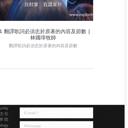
04. 翻譯歌詞必須忠於原著的內容及節數 |
05. 
林國璋牧師
翻譯歌詞必須忠於原著的內容及節數
聯絡我們
幹事
Name *
基督教
nity
E-mail *
及副主任
神學院
Message
logy