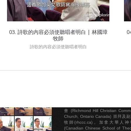
03. 詩歌的內容必須使聽唱者明白 | 林國璋
牧師
詩歌的內容必須使聽唱者明白
關於林志輝牧師
林志輝現職恩雨之聲總
(sobem.org)，前加拿大城北華人
會 (Richmond Hill Christian Commu
Church, Ontario Canada) 崇拜
牧師(rhccc.ca)。加拿大華人
(Canadian Chinese School of Theo