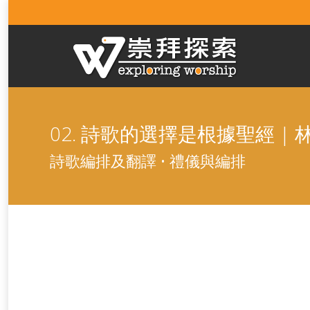
02. 詩歌的選擇是根據聖經 |
詩歌編排及翻譯 • 禮儀與編排