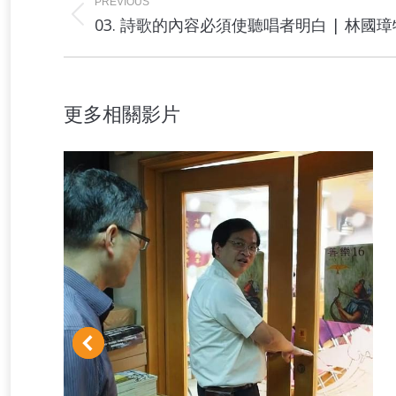
navigation
PREVIOUS
Previous
03. 詩歌的內容必須使聽唱者明白 | 林國
project:
更多相關影片