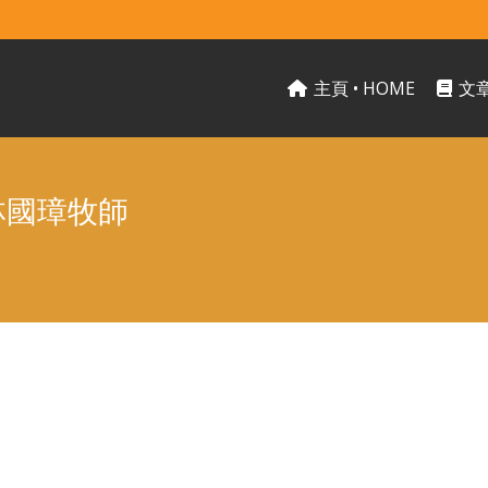
主頁 • HOME
文章
 林國璋牧師