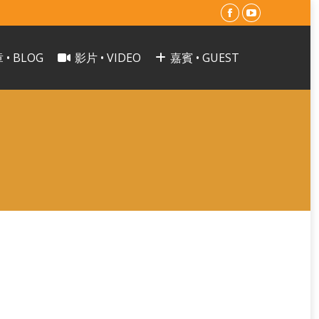
Facebook
YouTube
page
page
 • BLOG
影片 • VIDEO
嘉賓 • GUEST
opens
opens
in
in
new
new
window
window