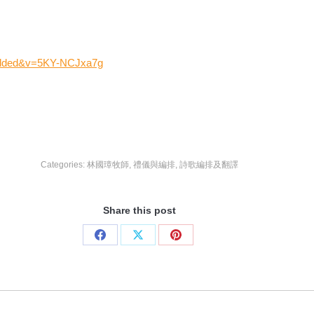
bedded&v=5KY-NCJxa7g
Categories:
林國璋牧師
,
禮儀與編排
,
詩歌編排及翻譯
Share this post
Share
Share
Share
on
on
on
Facebook
X
Pinterest