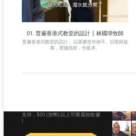
01. 普遍香港式教堂的設計 | 林國璋牧師
普遍香港式教堂的設計； 以善樂堂作例子。以聖經故
事，禮儀流程，作藍本。
奉獻支持 「崇拜探索」 事工
最新影片
若上帝感動你以金錢奉獻型式支持本
事工，您可以PAYPAL捐款型式奉獻
支持，$20 (加幣) 以上可獲退稅收據
!