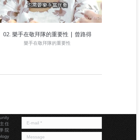
02. 樂手在敬拜隊的重要性 | 曾路得
樂手在敬拜隊的重要性
聯絡我們
幹事
Name *
基督教
nity
E-mail *
及副主任
神學院
Message
logy