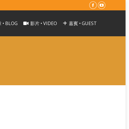
Facebook
YouTube
page
page
 • BLOG
影片 • VIDEO
嘉賓 • GUEST
opens
opens
in
in
new
new
window
window