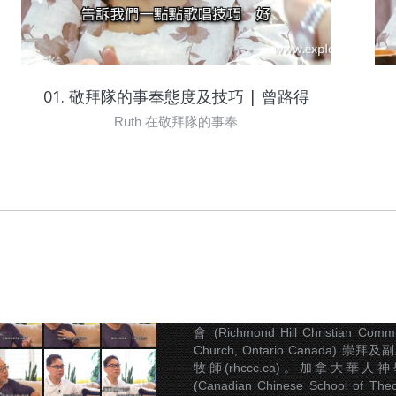
01. 敬拜隊的事奉態度及技巧 | 曾路得
Ruth 在敬拜隊的事奉
關於林志輝牧師
林志輝現職恩雨之聲總
(sobem.org)，前加拿大城北華人
會 (Richmond Hill Christian Commu
Church, Ontario Canada) 崇拜
牧師(rhccc.ca)。加拿大華人
(Canadian Chinese School of Theo