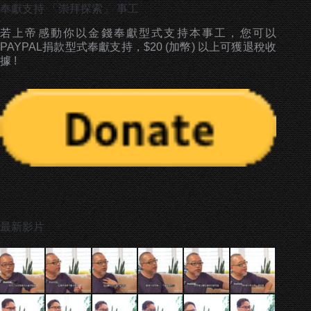
奉獻支持 「崇拜探索」 事工
若上帝感動你以金錢奉獻型式支持本事工，您可以
PAYPAL捐款型式奉獻支持，$20 (加幣) 以上可獲退稅收
據 !
最新影片