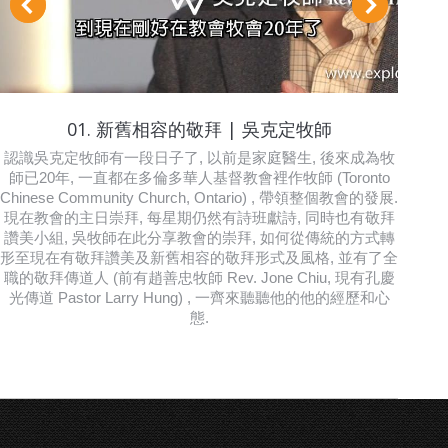
01. 新舊相容的敬拜 | 吳克定牧師
認識吳克定牧師有一段日子了, 以前是家庭醫生, 後來成為牧
師已20年, 一直都在多倫多華人基督教會裡作牧師 (Toronto
Chinese Community Church, Ontario) , 帶領整個教會的發展.
現在教會的主日崇拜, 每星期仍然有詩班獻詩, 同時也有敬拜
讚美小組, 吳牧師在此分享教會的崇拜, 如何從傳統的方式轉
形至現在有敬拜讚美及新舊相容的敬拜形式及風格, 並有了全
職的敬拜傳道人 (前有趙善忠牧師 Rev. Jone Chiu, 現有孔慶
光傳道 Pastor Larry Hung) , 一齊來聽聽他的他的經歷和心
態.