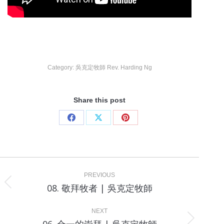
Category:
吳克定牧師 Rev. Harding Ng
Share this post
Share
Share
Share
on
on
on
Facebook
X
Pinterest
Project
navigation
PREVIOUS
Previous
08. 敬拜牧者 | 吳克定牧師
project:
NEXT
Next