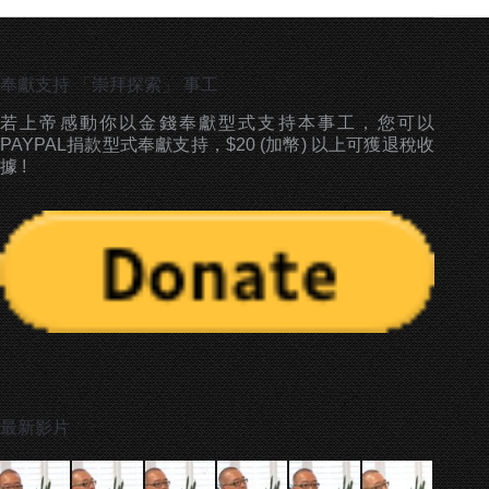
奉獻支持 「崇拜探索」 事工
若上帝感動你以金錢奉獻型式支持本事工，您可以
PAYPAL捐款型式奉獻支持，$20 (加幣) 以上可獲退稅收
據 !
最新影片