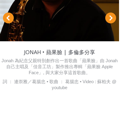
JONAH • 蘋果臉 | 多倫多分享
Jonah 為紀念父親特別創作出一首歌曲「蘋果臉」由 Jonah
自己主唱及「佳音工坊」製作推出專輯「蘋果臉 Apple
Face」, 與大家分享這首歌曲。
詞 ： 連崇雅／葛揚忠 • 歌曲 ： 葛揚忠 • Video : 蘇柏夫 @
youtube