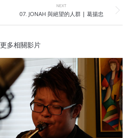
NEXT
Next
07. JONAH 與絕望的人群 | 葛揚忠
project:
更多相關影片