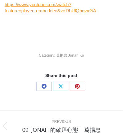
https://www.youtube.com/watch?
feature=player_embedded&v=DbUlQhgvxGA
Category:
葛揚忠 Jonah Ko
Share this post
Share
Share
Share
on
on
on
Facebook
X
Pinterest
Project
navigation
PREVIOUS
Previous
09. JONAH 的敬拜心態 | 葛揚忠
project: