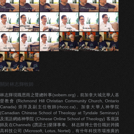
關於林志輝牧師
林志輝現職恩雨之聲總幹事(sobem.org)，前加拿大城北華人基
督教會 (Richmond Hill Christian Community Church, Ontario
Canada) 崇拜及副主任牧師(rhccc.ca)。加拿大華人神學院
(Canadian Chinese School of Theology at Tyndale Seminary)
及漢語網絡神學院 (Chinese Online School of Theology) 客座講
師及在Channels (讚諾士)樂隊事奉。 林志輝博士曾任職於跨國
高科技公司 (Microsoft, Lotus, Nortel)，有卄年科技市場推廣的