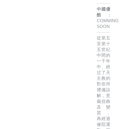
中國優
酷:
COMMING
SOON
從第五
至第十
五世紀
中間的
一千年
中、經
过了天
主教的
對崇拜
禮儀誤
解, 意
義扭曲
及變
質，
再經過
修院運