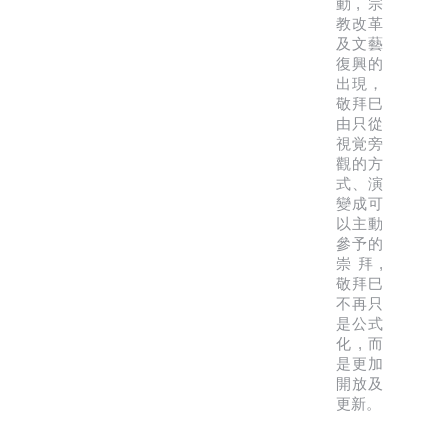
動, 宗
教改革
及文藝
復興的
出現，
敬拜巳
由只從
視覚旁
觀的方
式、演
變成可
以主動
參予的
崇拜,
敬拜巳
不再只
是公式
化,而
是更加
開放及
更新。