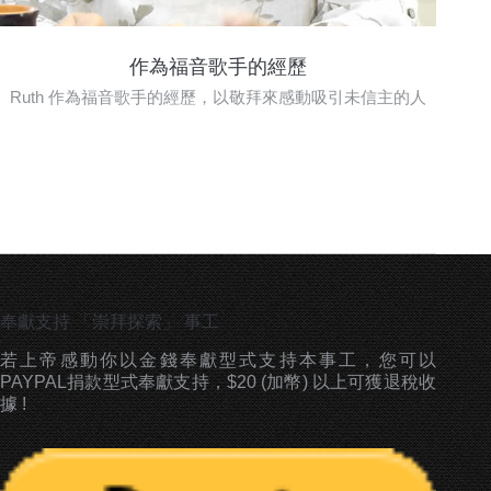
作為福音歌手的經歷
Ruth 作為福音歌手的經歷，以敬拜來感動吸引未信主的人
奉獻支持 「崇拜探索」 事工
若上帝感動你以金錢奉獻型式支持本事工，您可以
PAYPAL捐款型式奉獻支持，$20 (加幣) 以上可獲退稅收
據 !