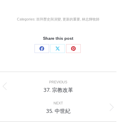
Categories:
崇拜歷史與演變
,
更新的重要
,
林志輝牧師
Share this post
Share
Share
Share
on
on
on
Facebook
X
Pinterest
Project
navigation
PREVIOUS
Previous
37. 宗教改革
project:
NEXT
Next
35. 中世紀
project: