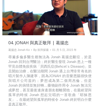
04. JONAH 與真正敬拜 | 葛揚忠
葛揚忠 Jonah Ko
By
崇拜探索
01 月 5 日, 2015 年
尋遍多倫多醫生都無法為 Jonah 葛揚忠斷症，於是
Jonah 回到台灣醫治；終於醫生發現 Jonah 患上一種
罕見自體免疫疾病「貝西氏症(Behcet`s Disease)」並
且開始治療，在醫治期間 Jonah 遇上台灣非常有名的
唱片製作人陳建寧，因為JONAH 的音樂恩賜很快便
與唱片公司簽約；夢想成為第二個周杰倫，但是
Jonah 的病情並無好轉…藥物副作用令 Jonah 無法完
成夢想，甚至最後連身邊朋友都離開他，在最絕望與
孤單的時候 Jonah 想起兒唱的一首歌曲「耶穌恩
友」，在最絕望與孤單的時候令 Jonah 終於明白什麼
是真正敬拜。