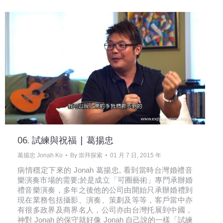
06. 試練與祝福 | 葛揚忠
葛揚忠 Jonah Ko
By
崇拜探索
01 月 7 日, 2015 年
病情穩定下來的 Jonah 葛揚忠, 看到當時台灣婚禮音
樂演奏市場的需要;於是成立「可圈藝術」專門承辦婚
禮音樂演奏，多年之後他的公司由開始只承辦婚禮到
現在業務包括攝影、演奏、策劃及等等，客戶當中亦
有很多政界及商界名人，公司亦由台灣托展到中國，
神對 Jonah 的保守就好像 Jonah 自己說的一樣「試練