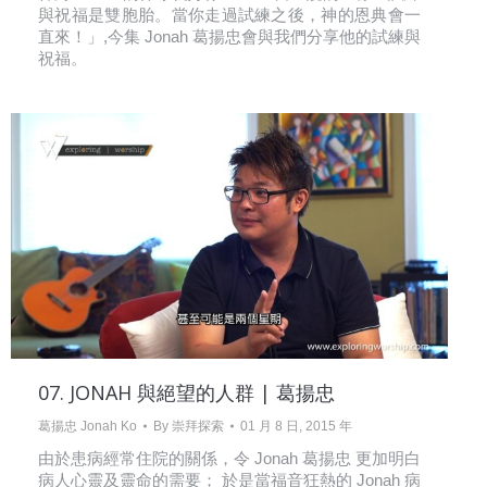
與祝福是雙胞胎。當你走過試練之後，神的恩典會一
直來！」,今集 Jonah 葛揚忠會與我們分享他的試練與
祝福。
07. JONAH 與絕望的人群 | 葛揚忠
葛揚忠 Jonah Ko
By
崇拜探索
01 月 8 日, 2015 年
由於患病經常住院的關係，令 Jonah 葛揚忠 更加明白
病人心靈及靈命的需要； 於是當福音狂熱的 Jonah 病