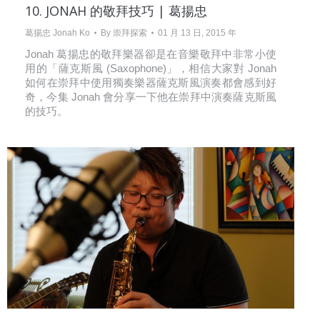
10. JONAH 的敬拜技巧 | 葛揚忠
葛揚忠 Jonah Ko
By
崇拜探索
01 月 13 日, 2015 年
Jonah 葛揚忠的敬拜樂器卻是在音樂敬拜中非常小使
用的「薩克斯風 (Saxophone)」，相信大家對 Jonah
如何在崇拜中使用獨奏樂器薩克斯風演奏都會感到好
奇，今集 Jonah 會分享一下他在崇拜中演奏薩克斯風
的技巧。