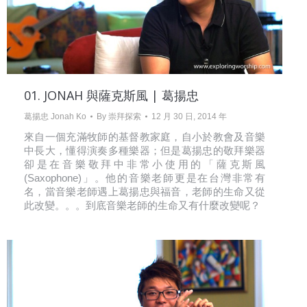
01. JONAH 與薩克斯風 | 葛揚忠
葛揚忠 Jonah Ko
By
崇拜探索
12 月 30 日, 2014 年
來自一個充滿牧師的基督教家庭，自小於教會及音樂
中長大，懂得演奏多種樂器；但是葛揚忠的敬拜樂器
卻是在音樂敬拜中非常小使用的「薩克斯風
(Saxophone)」。他的音樂老師更是在台灣非常有
名，當音樂老師遇上葛揚忠與福音，老師的生命又從
此改變。。。到底音樂老師的生命又有什麼改變呢？