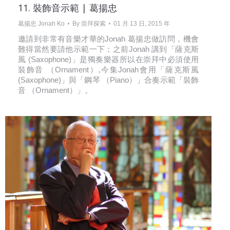
11. 裝飾音示範 | 葛揚忠
葛揚忠 Jonah Ko
By
崇拜探索
01 月 13 日, 2015 年
邀請到非常有音樂才華的Jonah 葛揚忠做訪問，機會
難得當然要請他示範一下；之前Jonah 講到「薩克斯
風 (Saxophone)」是獨奏樂器所以在崇拜中必須使用
裝飾音 （Ornament）,今集Jonah會用「薩克斯風
(Saxophone)」與「鋼琴 （Piano）」合奏示範「裝飾
音 （Ornament）」。