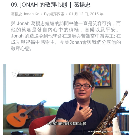
09. JONAH 的敬拜心態 | 葛揚忠
葛揚忠 Jonah Ko
By
崇拜探索
01 月 12 日, 2015 年
與 Jonah 葛揚忠短短的訪問中他一直是笑容可掬，而
他的笑容是發自內心中的積極，喜樂以及平安。
Jonah 的遭遇令到他學會在逆境與苦難當中讚美主; 在
成功與祝福中感謝主。今集Jonah會與我們分享他的
敬拜心態。