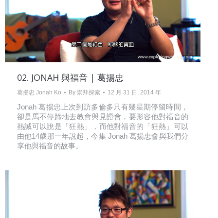
02. JONAH 與福音 | 葛揚忠
葛揚忠 Jonah Ko
By
崇拜探索
12 月 31 日, 2014 年
Jonah 葛揚忠上次到訪多倫多只有幾星期停留時間，
卻是馬不停蹄地去教會與見證會，要形容他對福音的
熱誠可以說是「狂熱」，而他對福音的「狂熱」可以
由他14歲那一年說起，今集 Jonah 葛揚忠會與我們分
享他與福音的故事。