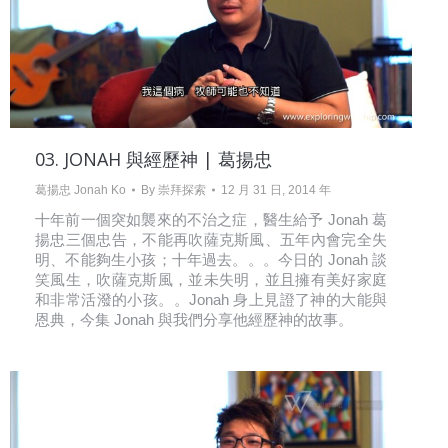
03. JONAH 與經歷神 | 葛揚忠
葛揚忠 Jonah Ko
By
崇拜探索
12 月 31 日, 2014 年
十年前一個突如襲來的不治之症，醫生給予 Jonah 葛
揚忠三個忠告，不能再吹薩克斯風、五年內會完全失
明、不能夠生小孩；十年過去。。。今日的 Jonah 談
笑風生，吹薩克斯風，並未失明，並且擁有美好家庭
和非常活潑的小孩。。Jonah 身上見證了神的大能與
恩典，今集 Jonah 與我們分享他經歷神的故事。