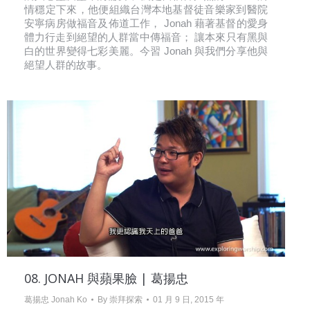
情穩定下來，他便組織台灣本地基督徒音樂家到醫院
安寧病房做福音及佈道工作， Jonah 藉著基督的愛身
體力行走到絕望的人群當中傳福音； 讓本來只有黑與
白的世界變得七彩美麗。今習 Jonah 與我們分享他與
絕望人群的故事。
08. JONAH 與蘋果臉 | 葛揚忠
葛揚忠 Jonah Ko
By
崇拜探索
01 月 9 日, 2015 年